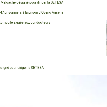
 Malgache désigné pour diriger la GETESA
 47 prisonniers à la prison d’Oveng Ansem
utomobile exigée aux conducteurs
igné pour diriger la GETESA