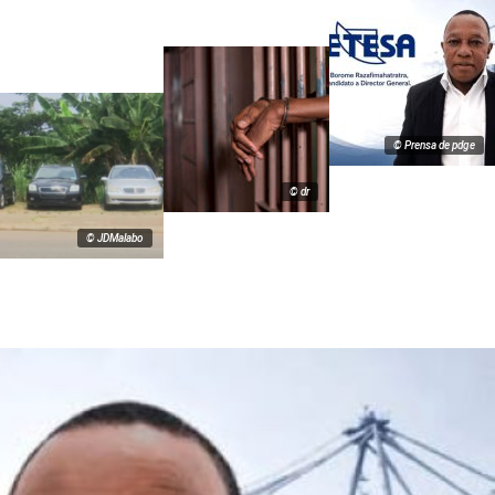
© Prensa de pdge
© dr
© JDMalabo