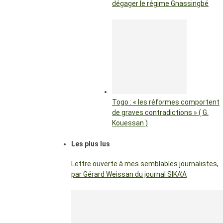
dégager le régime Gnassingbé
Togo : « les réformes comportent
de graves contradictions » ( G.
Kouessan )
Les plus lus
Lettre ouverte à mes semblables journalistes,
par Gérard Weissan du journal SIKA’A