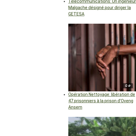
Télécommunications: Un ingénieur
Malgache désigné pour diriger la
GETESA
© dr
Opération Nettoyage: libération de
47 prisonniers à la prison d’Oveng
Ansem