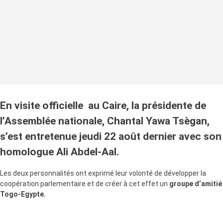
En visite officielle au Caire, la présidente de
l’Assemblée nationale, Chantal Yawa Tsègan,
s’est entretenue jeudi 22 août dernier avec son
homologue Ali Abdel-Aal.
Les deux personnalités ont exprimé leur volonté de développer la
coopération parlementaire et de créer à cet effet un
groupe d’amitié
Togo-Egypte.
Au-delà du cadre institutionnel,
Chantal Tsègan
a souhaité le