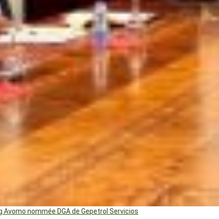
ng Avomo nommée DGA de Gepetrol Servicios