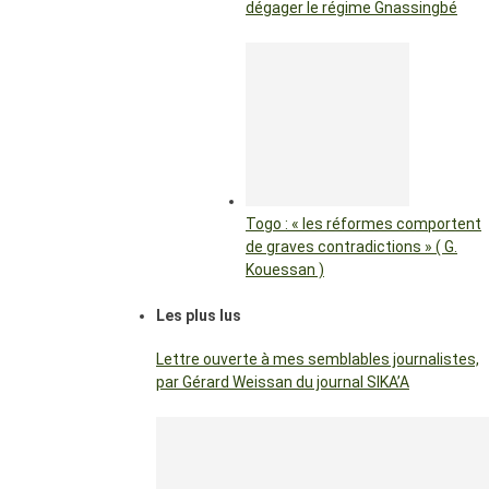
dégager le régime Gnassingbé
Togo : « les réformes comportent
de graves contradictions » ( G.
Kouessan )
Les plus lus
Lettre ouverte à mes semblables journalistes,
par Gérard Weissan du journal SIKA’A