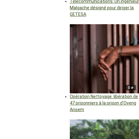
Télécommunications: Un ingénieur
Malgache désigné pour diriger la
GETESA
© dr
Opération Nettoyage: libération de
47 prisonniers à la prison d’Oveng
Ansem