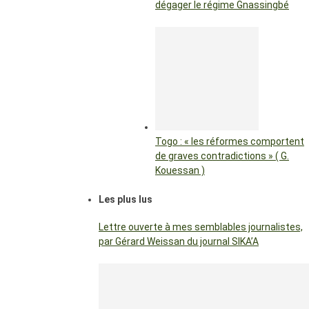
dégager le régime Gnassingbé
Togo : « les réformes comportent
de graves contradictions » ( G.
Kouessan )
Les plus lus
Lettre ouverte à mes semblables journalistes,
par Gérard Weissan du journal SIKA’A