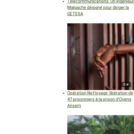
Télécommunications: Un ingénieur
Malgache désigné pour diriger la
GETESA
© dr
Opération Nettoyage: libération de
47 prisonniers à la prison d’Oveng
Ansem