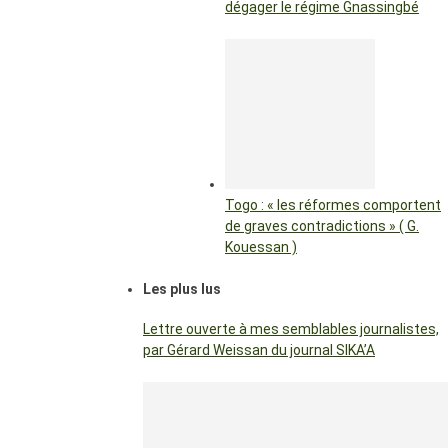
dégager le régime Gnassingbé
Togo : « les réformes comportent
de graves contradictions » ( G.
Kouessan )
Les plus lus
Lettre ouverte à mes semblables journalistes,
par Gérard Weissan du journal SIKA’A