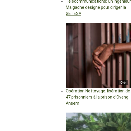
Télécommunications: Un ingénieur
Malgache désigné pour diriger la
GETESA
© dr
Opération Nettoyage: libération de
47 prisonniers à la prison d’Oveng
Ansem