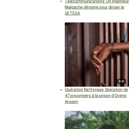
Télécommunications: Un ingénieur
Malgache désigné pour diriger la
GETESA
© dr
Opération Nettoyage: libération de
47 prisonniers à la prison d’Oveng
Ansem