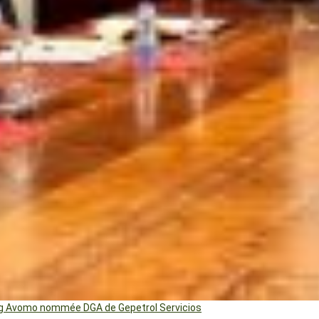
ng Avomo nommée DGA de Gepetrol Servicios