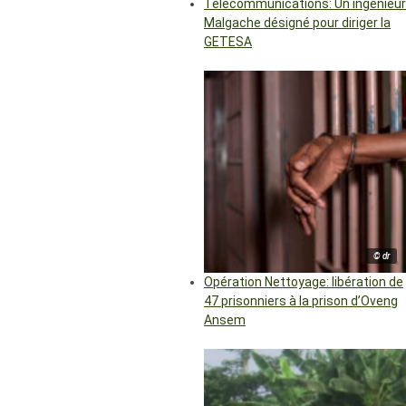
Télécommunications: Un ingénieur
Malgache désigné pour diriger la
GETESA
© dr
Opération Nettoyage: libération de
47 prisonniers à la prison d’Oveng
Ansem