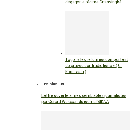
dégager le régime Gnassingbé
Togo : « les réformes comportent
de graves contradictions » ( G.
Kouessan )
Les plus lus
Lettre ouverte à mes semblables journalistes,
par Gérard Weissan du journal SIKA’A