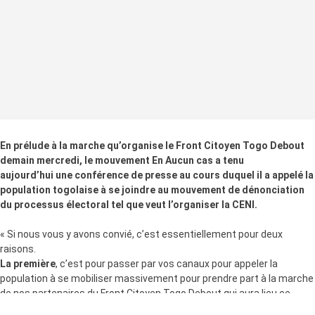
En prélude à la marche qu’organise le Front Citoyen Togo Debout
demain mercredi, le mouvement En Aucun cas a tenu
aujourd’hui une conférence de presse au cours duquel il a appelé la
population togolaise à se joindre au mouvement de dénonciation
du processus électoral tel que veut l’organiser la CENI.
« Si nous vous y avons convié, c’est essentiellement pour deux
raisons.
La première
, c’est pour passer par vos canaux pour appeler la
population à se mobiliser massivement pour prendre part à la marche
de nos partenaires du Front Citoyen Togo Debout qui aura lieu ce
mercredi 27 novembre 2019 à partir de 10H suivant les itinéraires ci-