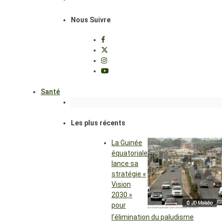
Nous Suivre
Santé
Les plus récents
La Guinée
équatoriale
lance sa
stratégie «
Vision
2030 »
© JD Malabo
pour
l’élimination du paludisme