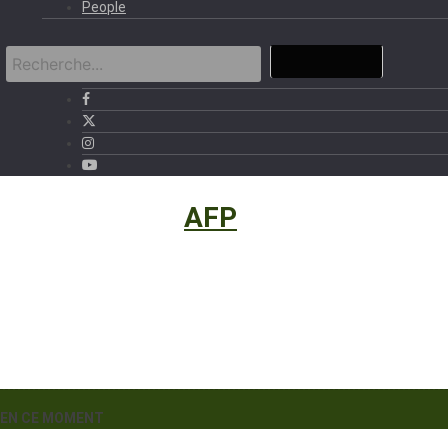
People
International
›
AFP
EN CE MOMENT