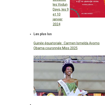
les Vodun
Days, les 9
et 10
janvier
2024
Les plus lus
Guinée équatoriale : Carmen Ismelda Avomo
Obama couronnée Miss 2025