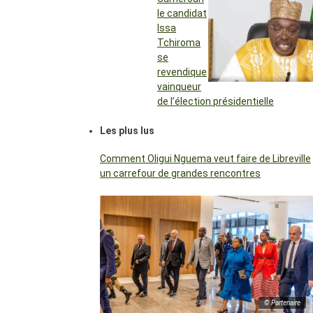
le candidat
Issa
Tchiroma
se
revendique
vainqueur
de l’élection présidentielle
Les plus lus
Comment Oligui Nguema veut faire de Libreville
un carrefour de grandes rencontres
© Partenaire