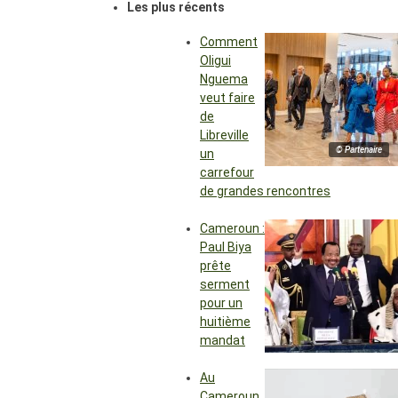
Les plus récents
Comment
Oligui
Nguema
veut faire
de
Libreville
© Partenaire
un
carrefour
de grandes rencontres
Cameroun :
Paul Biya
prête
serment
pour un
huitième
mandat
Au
Cameroun