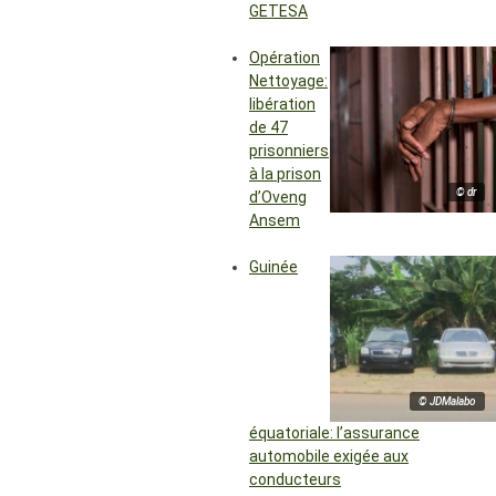
GETESA
Opération
Nettoyage:
libération
de 47
prisonniers
à la prison
© dr
d’Oveng
Ansem
Guinée
© JDMalabo
équatoriale: l’assurance
automobile exigée aux
conducteurs