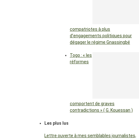
compatriotes à plus
d’engagements politiques pour
dégager le régime Gnassingbé
Togo : « les
réformes
comportent de graves
contradictions » ( G. Kouessan )
Les plus lus
Lettre ouverte à mes semblables journalistes,