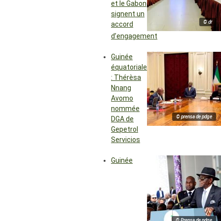
et le Gabon
signent un
© dr
accord
d’engagement
Guinée
équatoriale
: Thérèsa
Nnang
Avomo
nommée
© prensa de pdge
DGA de
Gepetrol
Servicios
Guinée
© Prensa de pdge