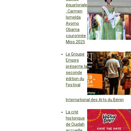
équatoriale
: Carmen
Ismelda
Avomo
Obama
couronnée
Miss 2025
Le Groupe
Empire
présente la
seconde
édition du
Festival
International des Arts du Bénin
La cité
historique
de Ouidah
accueille