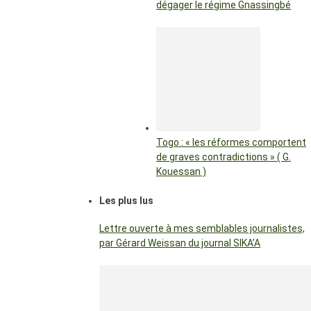
dégager le régime Gnassingbé
Togo : « les réformes comportent
de graves contradictions » ( G.
Kouessan )
Les plus lus
Lettre ouverte à mes semblables journalistes,
par Gérard Weissan du journal SIKA’A