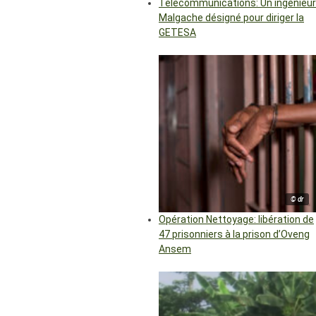
Télécommunications: Un ingénieur
Malgache désigné pour diriger la
GETESA
© dr
Opération Nettoyage: libération de
47 prisonniers à la prison d’Oveng
Ansem