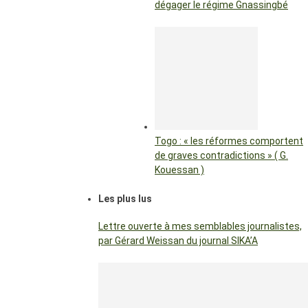
dégager le régime Gnassingbé
Togo : « les réformes comportent
de graves contradictions » ( G.
Kouessan )
Les plus lus
Lettre ouverte à mes semblables journalistes,
par Gérard Weissan du journal SIKA’A