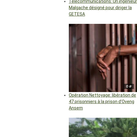
Télécommunications: Un ingénieur
Malgache désigné pour diriger la
GETESA
© dr
Opération Nettoyage: libération de
47 prisonniers à la prison d’Oveng
Ansem