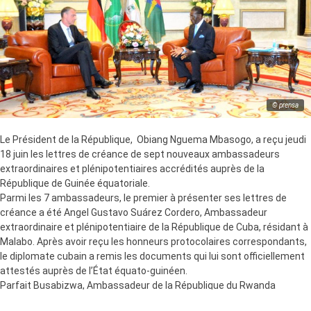
© prensa
Le Président de la République, Obiang Nguema Mbasogo, a reçu jeudi
18 juin les lettres de créance de sept nouveaux ambassadeurs
extraordinaires et plénipotentiaires accrédités auprès de la
République de Guinée équatoriale.
Parmi les 7 ambassadeurs, le premier à présenter ses lettres de
créance a été Angel Gustavo Suárez Cordero, Ambassadeur
extraordinaire et plénipotentiaire de la République de Cuba, résidant à
Malabo. Après avoir reçu les honneurs protocolaires correspondants,
le diplomate cubain a remis les documents qui lui sont officiellement
attestés auprès de l’État équato-guinéen.
Parfait Busabizwa, Ambassadeur de la République du Rwanda
résidant à Brazzaville (République du Congo) et András Fazekas,