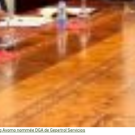
ng Avomo nommée DGA de Gepetrol Servicios