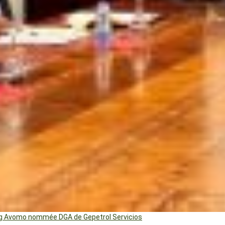
ng Avomo nommée DGA de Gepetrol Servicios