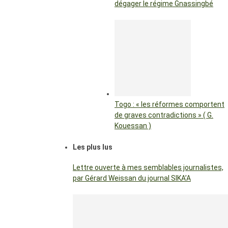
dégager le régime Gnassingbé
Togo : « les réformes comportent
de graves contradictions » ( G.
Kouessan )
Les plus lus
Lettre ouverte à mes semblables journalistes,
par Gérard Weissan du journal SIKA’A