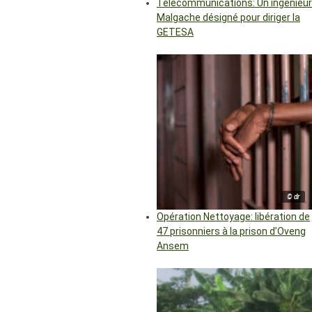
Télécommunications: Un ingénieur
Malgache désigné pour diriger la
GETESA
© dr
Opération Nettoyage: libération de
47 prisonniers à la prison d’Oveng
Ansem