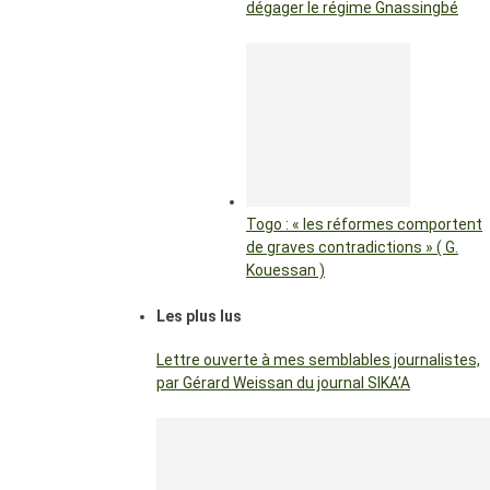
dégager le régime Gnassingbé
Togo : « les réformes comportent
de graves contradictions » ( G.
Kouessan )
Les plus lus
Lettre ouverte à mes semblables journalistes,
par Gérard Weissan du journal SIKA’A