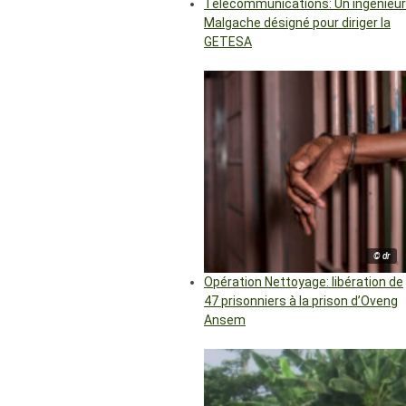
Télécommunications: Un ingénieur
Malgache désigné pour diriger la
GETESA
© dr
Opération Nettoyage: libération de
47 prisonniers à la prison d’Oveng
Ansem