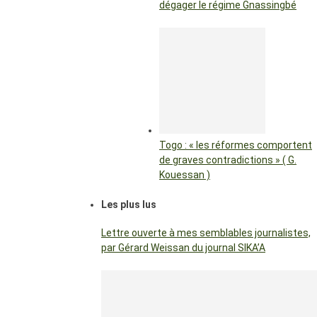
dégager le régime Gnassingbé
Togo : « les réformes comportent
de graves contradictions » ( G.
Kouessan )
Les plus lus
Lettre ouverte à mes semblables journalistes,
par Gérard Weissan du journal SIKA’A