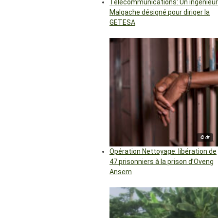
Télécommunications: Un ingénieur
Malgache désigné pour diriger la
GETESA
© dr
Opération Nettoyage: libération de
47 prisonniers à la prison d’Oveng
Ansem