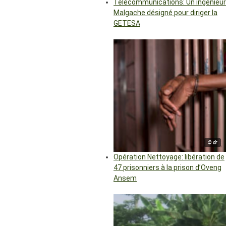
Télécommunications: Un ingénieur
Malgache désigné pour diriger la
GETESA
© dr
Opération Nettoyage: libération de
47 prisonniers à la prison d’Oveng
Ansem