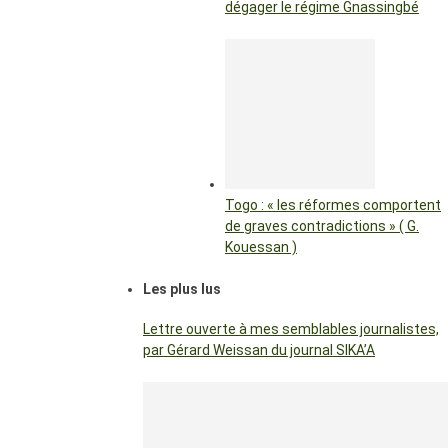
dégager le régime Gnassingbé
Togo : « les réformes comportent
de graves contradictions » ( G.
Kouessan )
Les plus lus
Lettre ouverte à mes semblables journalistes,
par Gérard Weissan du journal SIKA’A