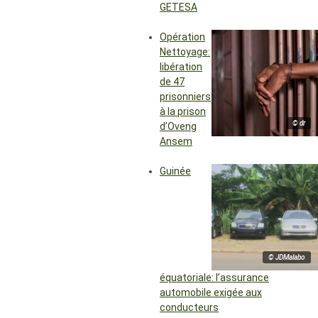
GETESA
Opération
Nettoyage:
libération
de 47
prisonniers
à la prison
© dr
d’Oveng
Ansem
Guinée
© JDMalabo
équatoriale: l’assurance
automobile exigée aux
conducteurs