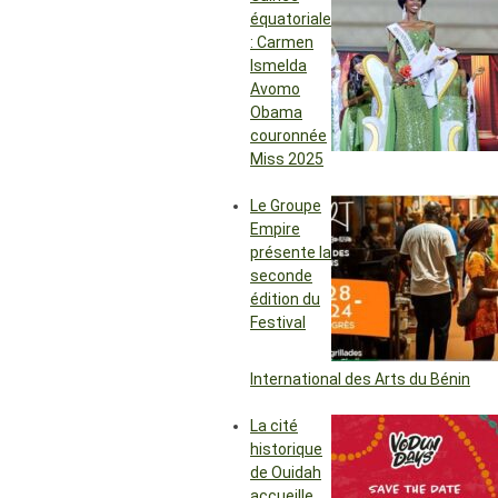
équatoriale
: Carmen
Ismelda
Avomo
Obama
couronnée
Miss 2025
Le Groupe
Empire
présente la
seconde
édition du
Festival
International des Arts du Bénin
La cité
historique
de Ouidah
accueille