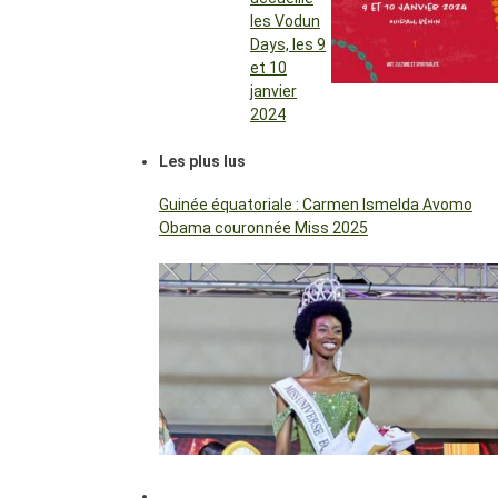
les Vodun
Days, les 9
et 10
janvier
2024
Les plus lus
Guinée équatoriale : Carmen Ismelda Avomo
Obama couronnée Miss 2025