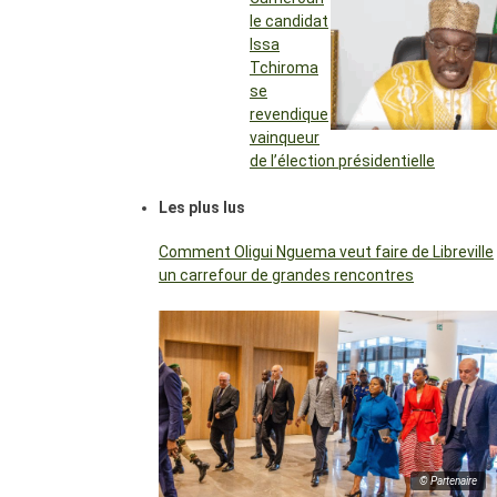
le candidat
Issa
Tchiroma
se
revendique
vainqueur
de l’élection présidentielle
Les plus lus
Comment Oligui Nguema veut faire de Libreville
un carrefour de grandes rencontres
© Partenaire