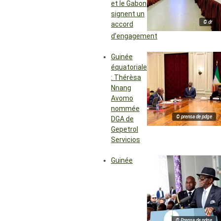
et le Gabon
signent un
© dr
accord
d’engagement
Guinée
équatoriale
: Thérèsa
Nnang
Avomo
nommée
© prensa de pdge
DGA de
Gepetrol
Servicios
Guinée
© Prensa de pdge