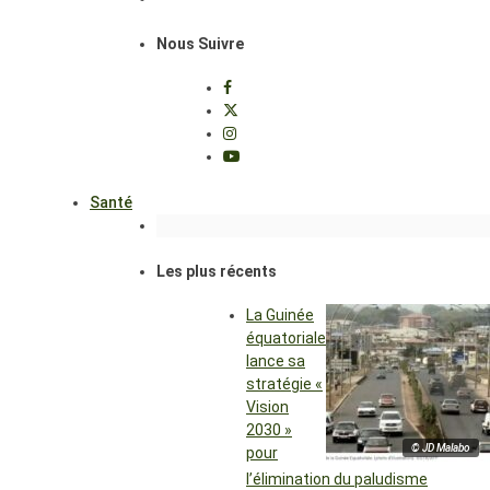
Nous Suivre
Santé
Les plus récents
La Guinée
équatoriale
lance sa
stratégie «
Vision
2030 »
© JD Malabo
pour
l’élimination du paludisme