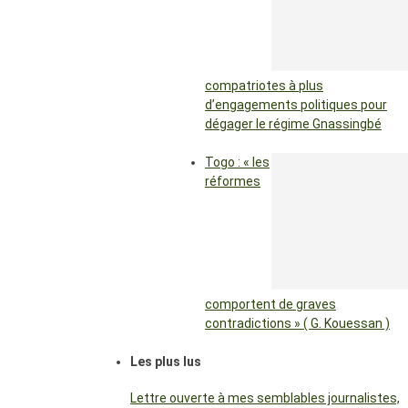
compatriotes à plus
d’engagements politiques pour
dégager le régime Gnassingbé
Togo : « les
réformes
comportent de graves
contradictions » ( G. Kouessan )
Les plus lus
Lettre ouverte à mes semblables journalistes,