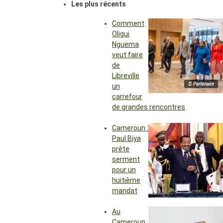
Les plus récents
Comment
Oligui
Nguema
veut faire
de
Libreville
© Partenaire
un
carrefour
de grandes rencontres
Cameroun :
Paul Biya
prête
serment
pour un
huitième
mandat
Au
Cameroun