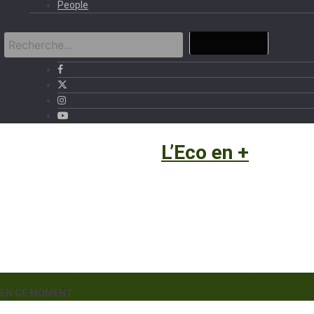
People
Eco et Business
›
L’Eco en +
EN CE MOMENT