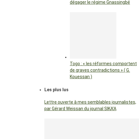
dégager le régime Gnassingbé
Togo : « les réformes comportent
de graves contradictions » ( G.
Kouessan )
Les plus lus
Lettre ouverte à mes semblables journalistes,
par Gérard Weissan du journal SIKA’A