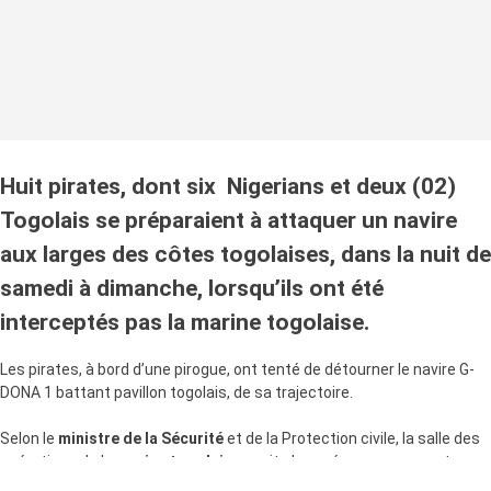
Huit pirates, dont six Nigerians et deux (02)
Togolais se préparaient à attaquer un navire
aux larges des côtes togolaises, dans la nuit de
samedi à dimanche, lorsqu’ils ont été
interceptés pas la marine togolaise.
Les pirates, à bord d’une pirogue, ont tenté de détourner le navire G-
DONA 1 battant pavillon togolais, de sa trajectoire.
Selon le
ministre de la Sécurité
et de la Protection civile, la salle des
opérations de la
marine togolaise
avait observé un mouvement
anormal du navire. Elle a interrogé le navire sur ce changement de