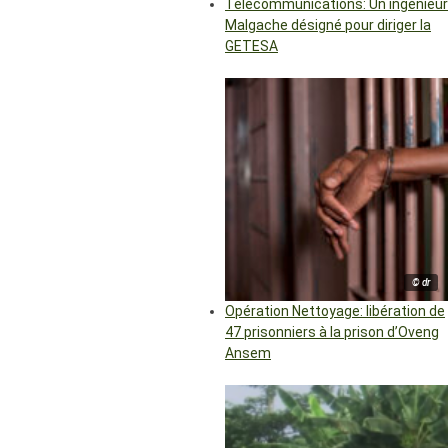
Télécommunications: Un ingénieur
Malgache désigné pour diriger la
GETESA
© dr
Opération Nettoyage: libération de
47 prisonniers à la prison d’Oveng
Ansem