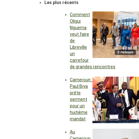
Les plus récents
Comment
Oligui
Nguema
veut faire
de
Libreville
© Partenaire
un
carrefour
de grandes rencontres
Cameroun :
Paul Biya
prête
serment
pour un
huitième
mandat
Au
Cameroun