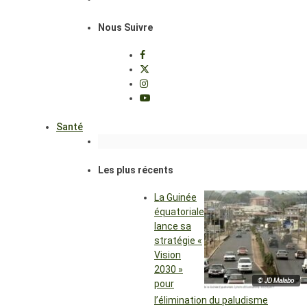
Nous Suivre
Santé
Les plus récents
La Guinée
équatoriale
lance sa
stratégie «
Vision
2030 »
© JD Malabo
pour
l’élimination du paludisme