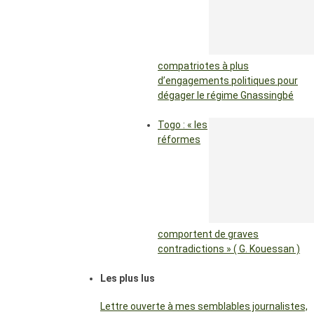
compatriotes à plus
d’engagements politiques pour
dégager le régime Gnassingbé
Togo : « les
réformes
comportent de graves
contradictions » ( G. Kouessan )
Les plus lus
Lettre ouverte à mes semblables journalistes,