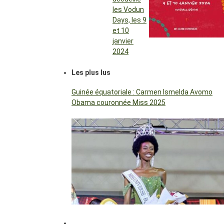
les Vodun
Days, les 9
et 10
janvier
2024
Les plus lus
Guinée équatoriale : Carmen Ismelda Avomo
Obama couronnée Miss 2025