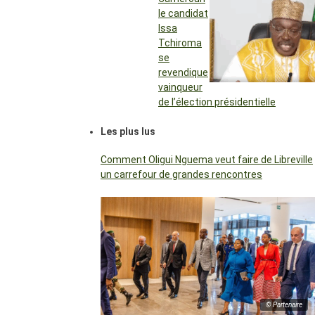
le candidat
Issa
Tchiroma
se
revendique
vainqueur
de l’élection présidentielle
Les plus lus
Comment Oligui Nguema veut faire de Libreville
un carrefour de grandes rencontres
© Partenaire