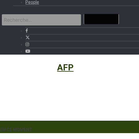
People
International
›
AFP
EN CE MOMENT