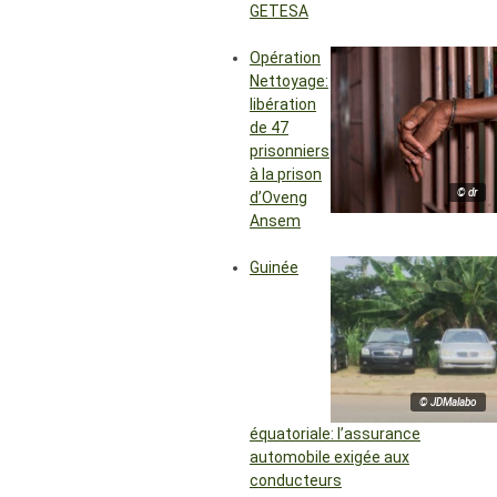
GETESA
Opération
Nettoyage:
libération
de 47
prisonniers
à la prison
© dr
d’Oveng
Ansem
Guinée
© JDMalabo
équatoriale: l’assurance
automobile exigée aux
conducteurs