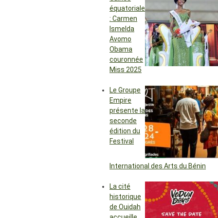
équatoriale
: Carmen
Ismelda
Avomo
Obama
couronnée
Miss 2025
Le Groupe
Empire
présente la
seconde
édition du
Festival
International des Arts du Bénin
La cité
historique
de Ouidah
accueille