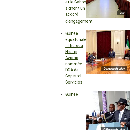
et le Gabon
signent un
© dr
accord
d’engagement
Guinée
équatoriale
: Thérèsa
Nnang
Avomo
nommée
© prensa de pdge
DGA de
Gepetrol
Servicios
Guinée
© Prensa de pdge