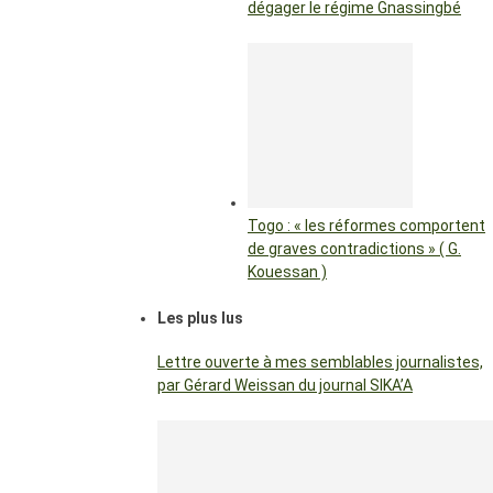
dégager le régime Gnassingbé
Togo : « les réformes comportent
de graves contradictions » ( G.
Kouessan )
Les plus lus
Lettre ouverte à mes semblables journalistes,
par Gérard Weissan du journal SIKA’A