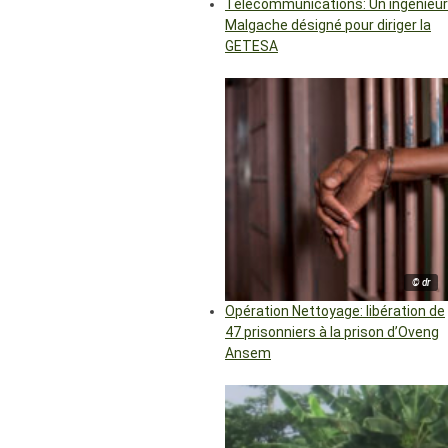
Télécommunications: Un ingénieur
Malgache désigné pour diriger la
GETESA
© dr
Opération Nettoyage: libération de
47 prisonniers à la prison d’Oveng
Ansem