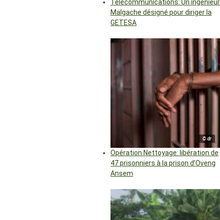
Télécommunications: Un ingénieur
Malgache désigné pour diriger la
GETESA
© dr
Opération Nettoyage: libération de
47 prisonniers à la prison d’Oveng
Ansem