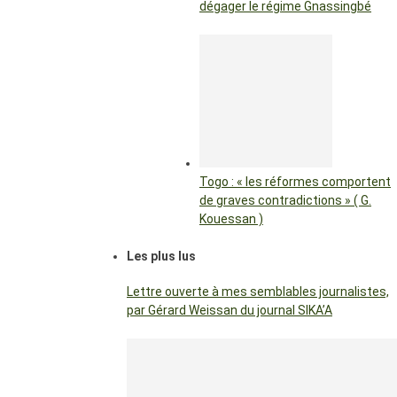
dégager le régime Gnassingbé
Togo : « les réformes comportent
de graves contradictions » ( G.
Kouessan )
Les plus lus
Lettre ouverte à mes semblables journalistes,
par Gérard Weissan du journal SIKA’A