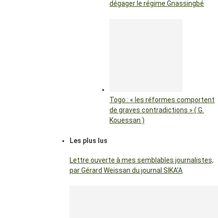
dégager le régime Gnassingbé
Togo : « les réformes comportent
de graves contradictions » ( G.
Kouessan )
Les plus lus
Lettre ouverte à mes semblables journalistes,
par Gérard Weissan du journal SIKA’A