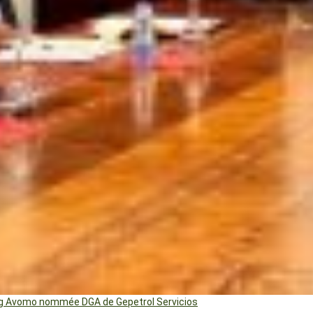
ng Avomo nommée DGA de Gepetrol Servicios