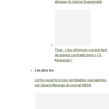
dégager le régime Gnassingbé
Togo : « les réformes comportent
de graves contradictions » ( G.
Kouessan )
Les plus lus
Lettre ouverte à mes semblables journalistes,
par Gérard Weissan du journal SIKA’A