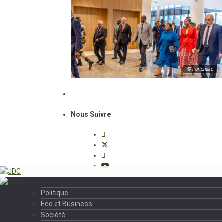
© Partenaire
Nous Suivre
Politique
Eco et Business
Société