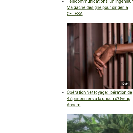
Télécommunications: Un ingénieur
Malgache désigné pour diriger la
GETESA
© dr
Opération Nettoyage: libération de
47 prisonniers à la prison d’Oveng
Ansem