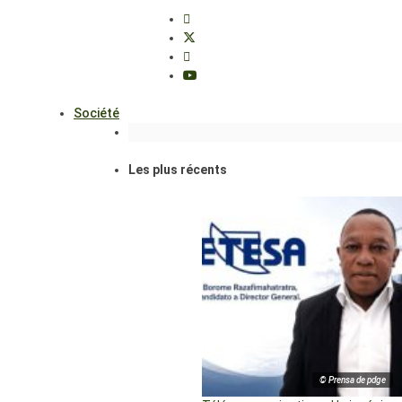
Société
Les plus récents
© Prensa de pdge