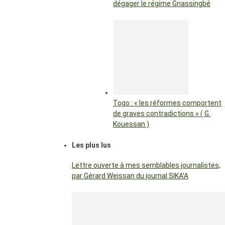
dégager le régime Gnassingbé
Togo : « les réformes comportent
de graves contradictions » ( G.
Kouessan )
Les plus lus
Lettre ouverte à mes semblables journalistes,
par Gérard Weissan du journal SIKA’A