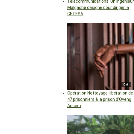
Télécommunications: Un ingénieur
Malgache désigné pour diriger la
GETESA
© dr
Opération Nettoyage: libération de
47 prisonniers à la prison d’Oveng
Ansem