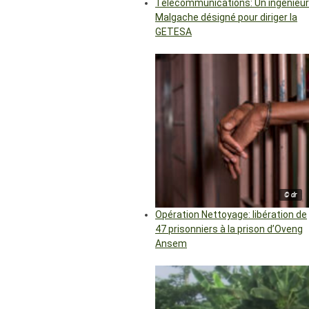
Télécommunications: Un ingénieur
Malgache désigné pour diriger la
GETESA
© dr
Opération Nettoyage: libération de
47 prisonniers à la prison d’Oveng
Ansem