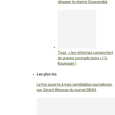
dégager le régime Gnassingbé
Togo : « les réformes comportent
de graves contradictions » ( G.
Kouessan )
Les plus lus
Lettre ouverte à mes semblables journalistes,
par Gérard Weissan du journal SIKA’A