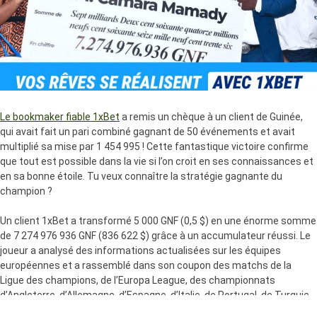
Le bookmaker fiable 1xBet
a remis un chèque à un client de Guinée,
qui avait fait un pari combiné gagnant de 50 événements et avait
multiplié sa mise par 1 454 995 ! Cette fantastique victoire confirme
que tout est possible dans la vie si l’on croit en ses connaissances et
en sa bonne étoile. Tu veux connaître la stratégie gagnante du
champion ?
Un client 1xBet a transformé 5 000 GNF (0,5 $) en une énorme somme
de 7 274 976 936 GNF (836 622 $) grâce à un accumulateur réussi. Le
joueur a analysé des informations actualisées sur les équipes
européennes et a rassemblé dans son coupon des matchs de la
Ligue des champions, de l’Europa League, des championnats
d’Angleterre, d’Allemagne, d’Espagne, d’Italie, de Portugal, de Turquie,
de Belgique et d’autres pays européens.