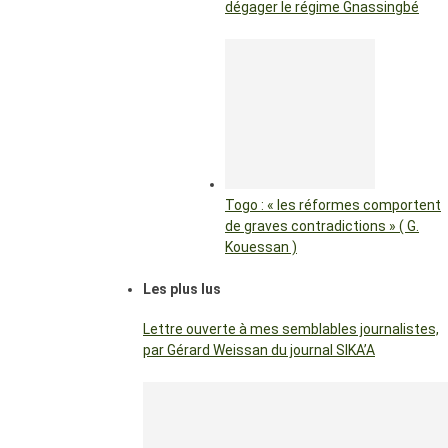
dégager le régime Gnassingbé
Togo : « les réformes comportent
de graves contradictions » ( G.
Kouessan )
Les plus lus
Lettre ouverte à mes semblables journalistes,
par Gérard Weissan du journal SIKA’A