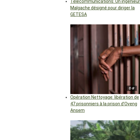
Télécommunications: Un ingénieur
Malgache désigné pour diriger la
GETESA
© dr
Opération Nettoyage: libération de
47 prisonniers à la prison d’Oveng
Ansem