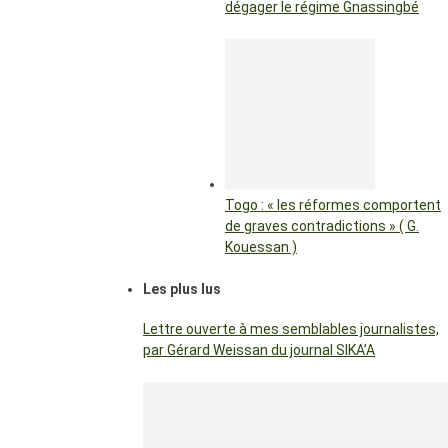
dégager le régime Gnassingbé
Togo : « les réformes comportent
de graves contradictions » ( G.
Kouessan )
Les plus lus
Lettre ouverte à mes semblables journalistes,
par Gérard Weissan du journal SIKA’A