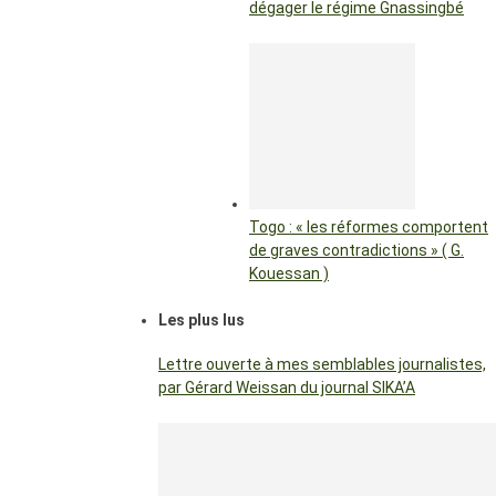
dégager le régime Gnassingbé
Togo : « les réformes comportent
de graves contradictions » ( G.
Kouessan )
Les plus lus
Lettre ouverte à mes semblables journalistes,
par Gérard Weissan du journal SIKA’A