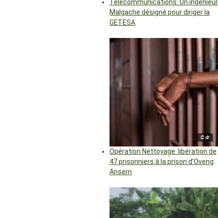
Télécommunications: Un ingénieur
Malgache désigné pour diriger la
GETESA
© dr
Opération Nettoyage: libération de
47 prisonniers à la prison d’Oveng
Ansem