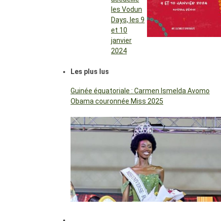
les Vodun
Days, les 9
et 10
janvier
2024
Les plus lus
Guinée équatoriale : Carmen Ismelda Avomo
Obama couronnée Miss 2025