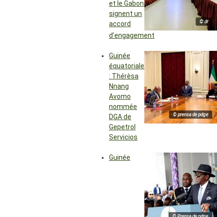
et le Gabon
signent un
© dr
accord
d’engagement
Guinée
équatoriale
: Thérèsa
Nnang
Avomo
nommée
© prensa de pdge
DGA de
Gepetrol
Servicios
Guinée
© Prensa de pdge