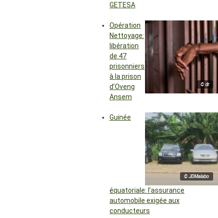
GETESA
Opération
Nettoyage:
libération
de 47
prisonniers
à la prison
© dr
d’Oveng
Ansem
Guinée
© JDMalabo
équatoriale: l’assurance
automobile exigée aux
conducteurs