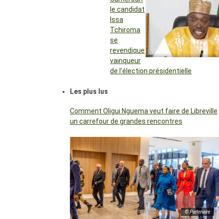
le candidat
Issa
Tchiroma
se
revendique
vainqueur
de l’élection présidentielle
Les plus lus
Comment Oligui Nguema veut faire de Libreville
un carrefour de grandes rencontres
© Partenaire