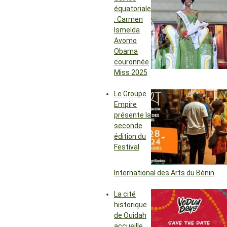
équatoriale
: Carmen
Ismelda
Avomo
Obama
couronnée
Miss 2025
Le Groupe
Empire
présente la
seconde
édition du
Festival
International des Arts du Bénin
La cité
historique
de Ouidah
accueille