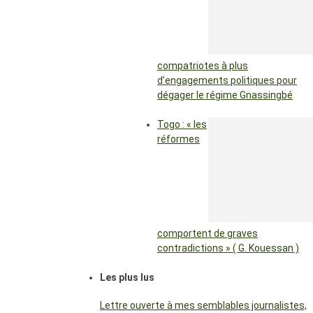
compatriotes à plus
d’engagements politiques pour
dégager le régime Gnassingbé
Togo : « les
réformes
comportent de graves
contradictions » ( G. Kouessan )
Les plus lus
Lettre ouverte à mes semblables journalistes,