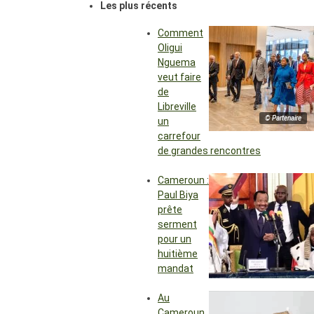
Les plus récents
Comment
Oligui
Nguema
veut faire
de
Libreville
© Partenaire
un
carrefour
de grandes rencontres
Cameroun :
Paul Biya
prête
serment
pour un
huitième
mandat
Au
Cameroun