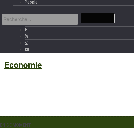
People
›
Economie
EN CE MOMENT