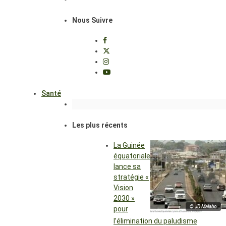
Nous Suivre
Santé
Les plus récents
La Guinée
équatoriale
lance sa
stratégie «
Vision
2030 »
© JD Malabo
pour
l’élimination du paludisme