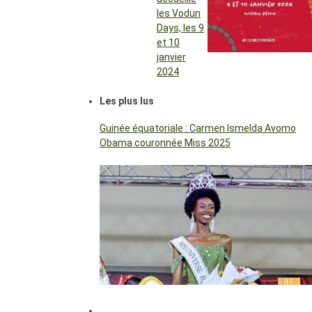
les Vodun
Days, les 9
et 10
janvier
2024
Les plus lus
Guinée équatoriale : Carmen Ismelda Avomo
Obama couronnée Miss 2025