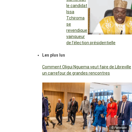
le candidat
Issa
Tchiroma
se
revendique
vainqueur
de l’élection présidentielle
Les plus lus
Comment Oligui Nguema veut faire de Libreville
un carrefour de grandes rencontres
© Partenaire