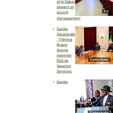
et le Gabon
signent un
© dr
accord
d’engagement
Guinée
équatoriale
: Thérèsa
Nnang
Avomo
nommée
© prensa de pdge
DGA de
Gepetrol
Servicios
Guinée
© Prensa de pdge