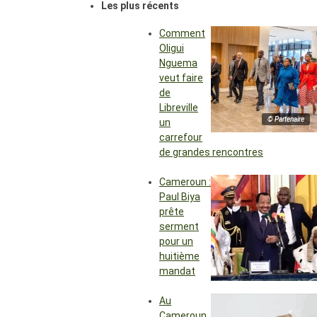
Les plus récents
Comment
Oligui
Nguema
veut faire
de
Libreville
© Partenaire
un
carrefour
de grandes rencontres
Cameroun :
Paul Biya
prête
serment
pour un
huitième
mandat
Au
Cameroun