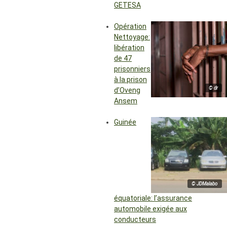
GETESA
Opération
Nettoyage:
libération
de 47
prisonniers
à la prison
© dr
d’Oveng
Ansem
Guinée
© JDMalabo
équatoriale: l’assurance
automobile exigée aux
conducteurs