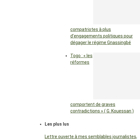
compatriotes à plus
d’engagements politiques pour
dégager le régime Gnassingbé
Togo : « les
réformes
comportent de graves
contradictions » ( G. Kouessan )
Les plus lus
Lettre ouverte à mes semblables journalistes,