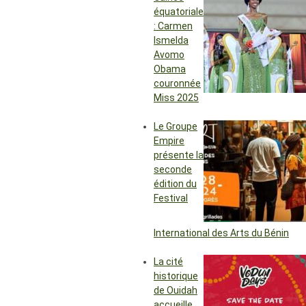
équatoriale
: Carmen
Ismelda
Avomo
Obama
couronnée
Miss 2025
Le Groupe
Empire
présente la
seconde
édition du
Festival
International des Arts du Bénin
La cité
historique
de Ouidah
accueille