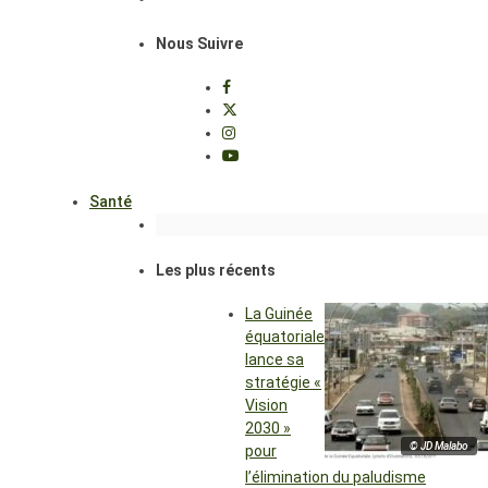
Nous Suivre
Santé
Les plus récents
La Guinée
équatoriale
lance sa
stratégie «
Vision
2030 »
© JD Malabo
pour
l’élimination du paludisme