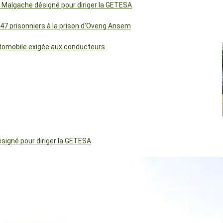
 Malgache désigné pour diriger la GETESA
 47 prisonniers à la prison d’Oveng Ansem
utomobile exigée aux conducteurs
igné pour diriger la GETESA