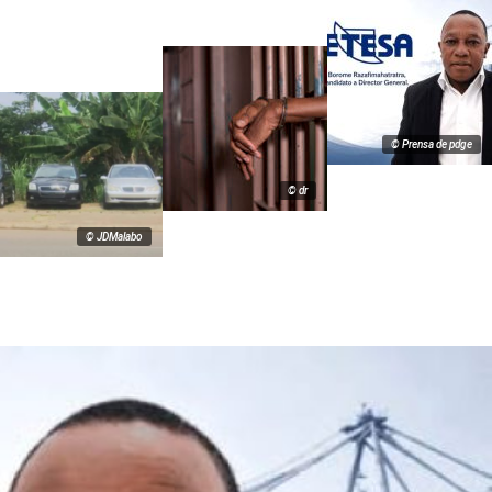
© Prensa de pdge
© dr
© JDMalabo