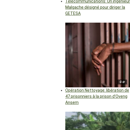
Télécommunications: Un ingénieur
Malgache désigné pour diriger la
GETESA
© dr
Opération Nettoyage: libération de
47 prisonniers à la prison d’Oveng
Ansem