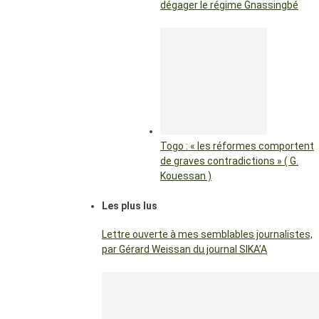
dégager le régime Gnassingbé
Togo : « les réformes comportent
de graves contradictions » ( G.
Kouessan )
Les plus lus
Lettre ouverte à mes semblables journalistes,
par Gérard Weissan du journal SIKA’A