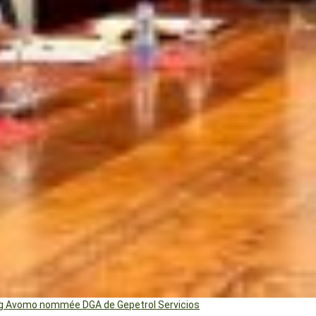
ng Avomo nommée DGA de Gepetrol Servicios