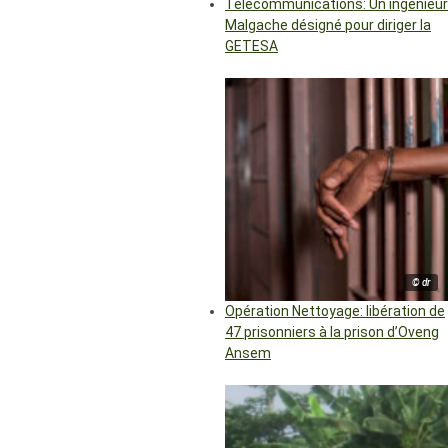
Télécommunications: Un ingénieur
Malgache désigné pour diriger la
GETESA
© dr
Opération Nettoyage: libération de
47 prisonniers à la prison d’Oveng
Ansem