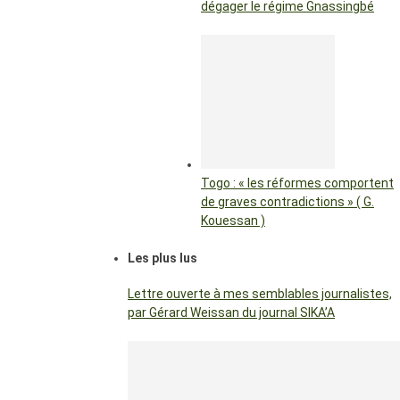
dégager le régime Gnassingbé
Togo : « les réformes comportent
de graves contradictions » ( G.
Kouessan )
Les plus lus
Lettre ouverte à mes semblables journalistes,
par Gérard Weissan du journal SIKA’A