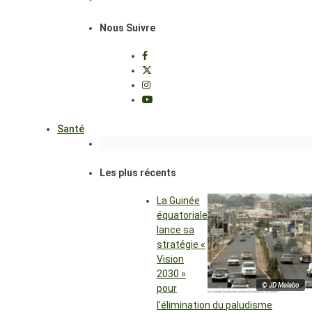
Nous Suivre
Santé
Les plus récents
La Guinée
équatoriale
lance sa
stratégie «
Vision
2030 »
© JD Malabo
pour
l’élimination du paludisme