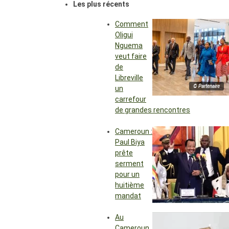
Les plus récents
Comment
Oligui
Nguema
veut faire
de
Libreville
© Partenaire
un
carrefour
de grandes rencontres
Cameroun :
Paul Biya
prête
serment
pour un
huitième
mandat
Au
Cameroun