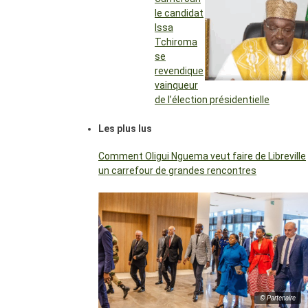
le candidat
Issa
Tchiroma
se
revendique
vainqueur
de l’élection présidentielle
Les plus lus
Comment Oligui Nguema veut faire de Libreville
un carrefour de grandes rencontres
© Partenaire