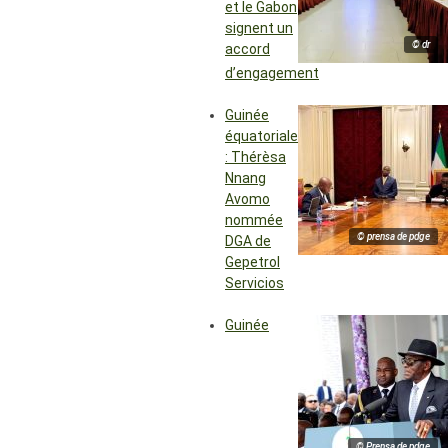
et le Gabon
signent un
© dr
accord
d’engagement
Guinée
équatoriale
: Thérèsa
Nnang
Avomo
nommée
© prensa de pdge
DGA de
Gepetrol
Servicios
Guinée
© Prensa de pdge