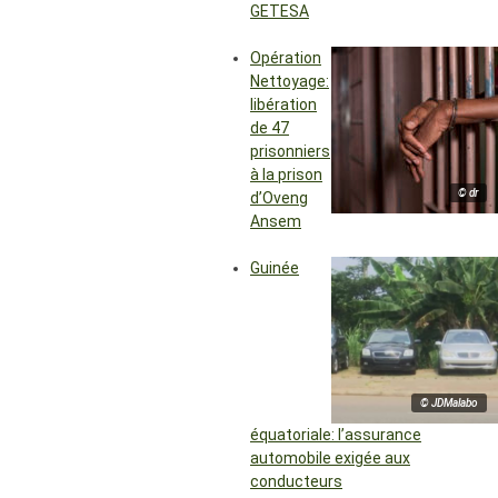
GETESA
Opération
Nettoyage:
libération
de 47
prisonniers
à la prison
© dr
d’Oveng
Ansem
Guinée
© JDMalabo
équatoriale: l’assurance
automobile exigée aux
conducteurs