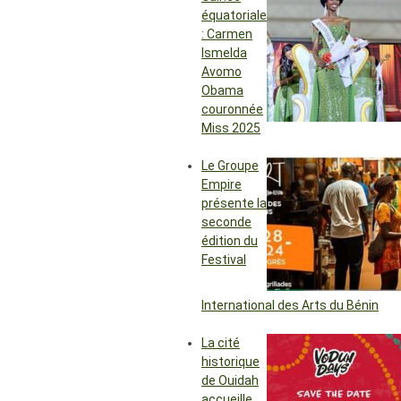
équatoriale
: Carmen
Ismelda
Avomo
Obama
couronnée
Miss 2025
Le Groupe
Empire
présente la
seconde
édition du
Festival
International des Arts du Bénin
La cité
historique
de Ouidah
accueille