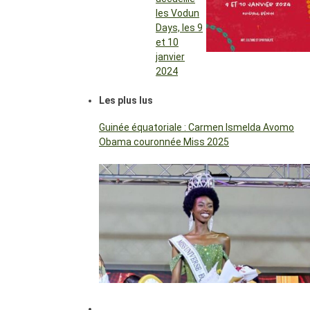
les Vodun
Days, les 9
et 10
janvier
2024
Les plus lus
Guinée équatoriale : Carmen Ismelda Avomo
Obama couronnée Miss 2025