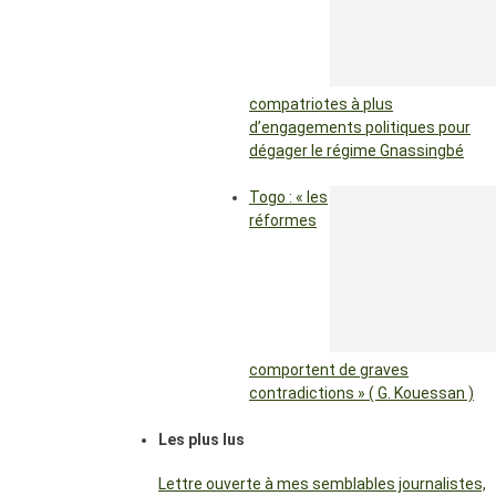
compatriotes à plus
d’engagements politiques pour
dégager le régime Gnassingbé
Togo : « les
réformes
comportent de graves
contradictions » ( G. Kouessan )
Les plus lus
Lettre ouverte à mes semblables journalistes,