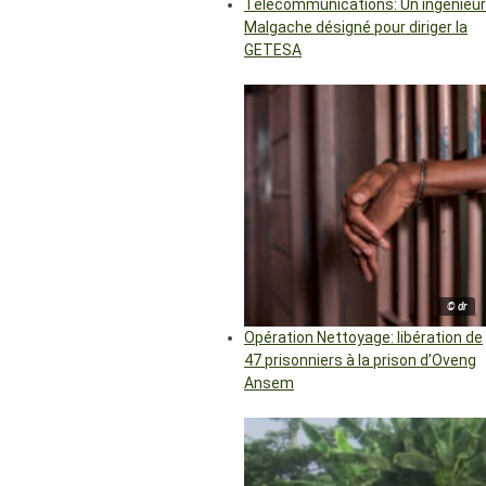
Télécommunications: Un ingénieur
Malgache désigné pour diriger la
GETESA
© dr
Opération Nettoyage: libération de
47 prisonniers à la prison d’Oveng
Ansem