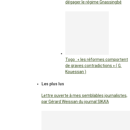
dégager le régime Gnassingbé
Togo : « les réformes comportent
de graves contradictions » ( G.
Kouessan )
Les plus lus
Lettre ouverte à mes semblables journalistes,
par Gérard Weissan du journal SIKA’A