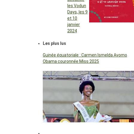
les Vodun
Days, les 9
et 10
janvier
2024
Les plus lus
Guinée équatoriale : Carmen Ismelda Avomo
Obama couronnée Miss 2025