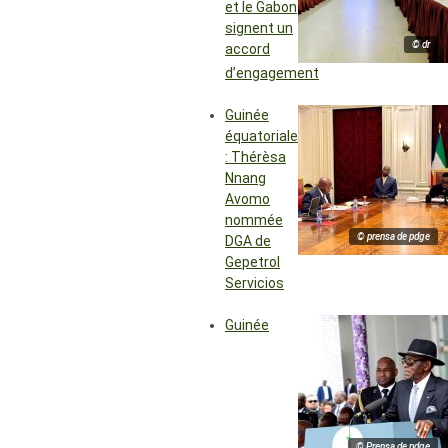
et le Gabon
signent un
© dr
accord
d’engagement
Guinée
équatoriale
: Thérèsa
Nnang
Avomo
nommée
© prensa de pdge
DGA de
Gepetrol
Servicios
Guinée
© Prensa de pdge