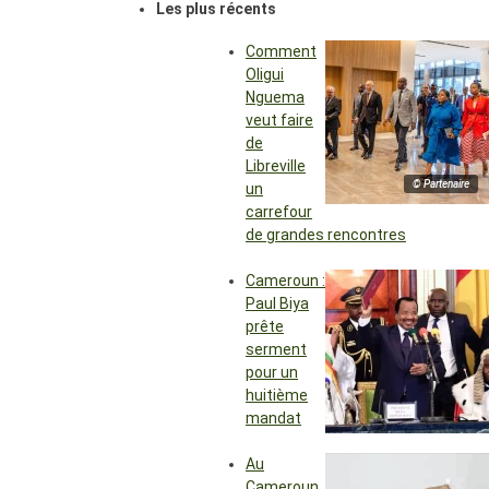
Les plus récents
Comment
Oligui
Nguema
veut faire
de
Libreville
© Partenaire
un
carrefour
de grandes rencontres
Cameroun :
Paul Biya
prête
serment
pour un
huitième
mandat
Au
Cameroun