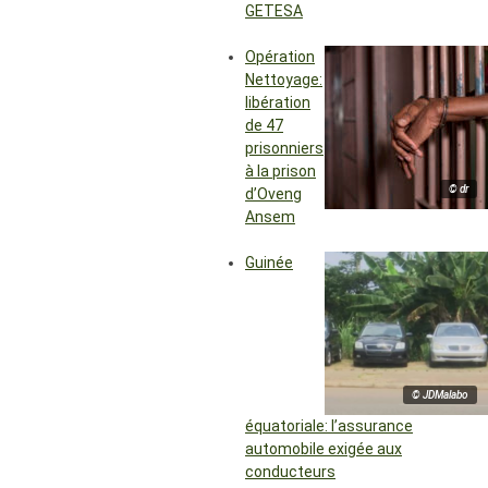
GETESA
Opération
Nettoyage:
libération
de 47
prisonniers
à la prison
© dr
d’Oveng
Ansem
Guinée
© JDMalabo
équatoriale: l’assurance
automobile exigée aux
conducteurs