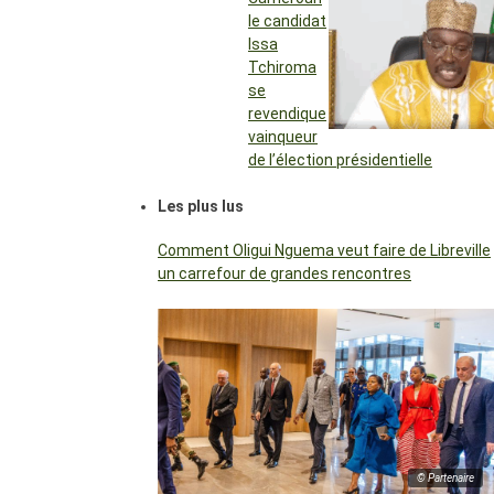
le candidat
Issa
Tchiroma
se
revendique
vainqueur
de l’élection présidentielle
Les plus lus
Comment Oligui Nguema veut faire de Libreville
un carrefour de grandes rencontres
© Partenaire