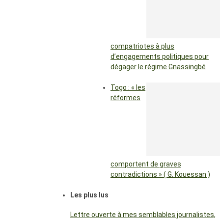
compatriotes à plus
d’engagements politiques pour
dégager le régime Gnassingbé
Togo : « les
réformes
comportent de graves
contradictions » ( G. Kouessan )
Les plus lus
Lettre ouverte à mes semblables journalistes,