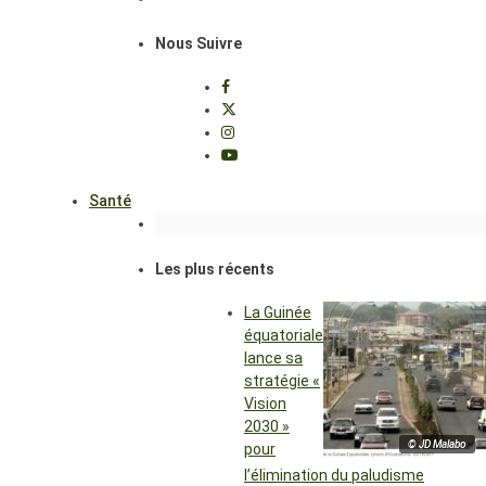
Nous Suivre
Santé
Les plus récents
La Guinée
équatoriale
lance sa
stratégie «
Vision
2030 »
© JD Malabo
pour
l’élimination du paludisme