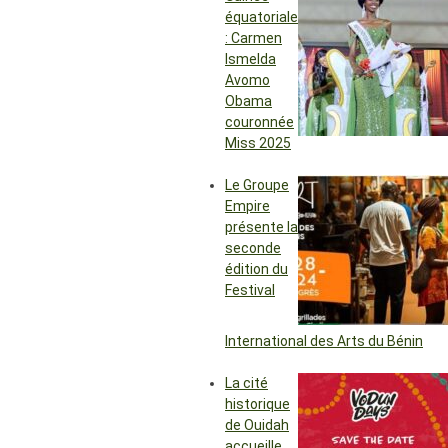
équatoriale
: Carmen
Ismelda
Avomo
Obama
couronnée
Miss 2025
Le Groupe
Empire
présente la
seconde
édition du
Festival
International des Arts du Bénin
La cité
historique
de Ouidah
accueille