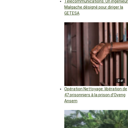
Télécommunications: Un ingénieur
Malgache désigné pour diriger la
GETESA
© dr
Opération Nettoyage: libération de
47 prisonniers à la prison d’Oveng
Ansem