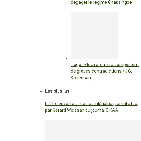
dégager le régime Gnassingbé
Togo : « les réformes comportent
de graves contradictions » ( G.
Kouessan )
Les plus lus
Lettre ouverte à mes semblables journalistes,
par Gérard Weissan du journal SIKA’A