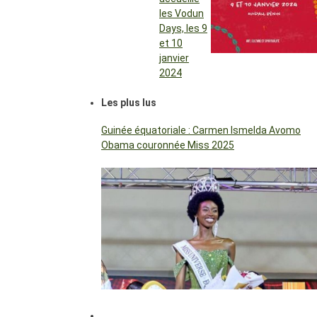
les Vodun
Days, les 9
et 10
janvier
2024
Les plus lus
Guinée équatoriale : Carmen Ismelda Avomo
Obama couronnée Miss 2025