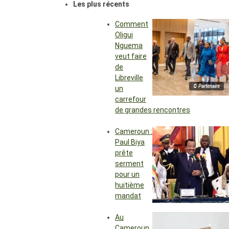
Les plus récents
Comment
Oligui
Nguema
veut faire
de
Libreville
© Partenaire
un
carrefour
de grandes rencontres
Cameroun :
Paul Biya
prête
serment
pour un
huitième
mandat
Au
Cameroun