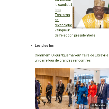
le candidat
Issa
Tchiroma
se
revendique
vainqueur
de l’élection présidentielle
Les plus lus
Comment Oligui Nguema veut faire de Libreville
un carrefour de grandes rencontres
© Partenaire