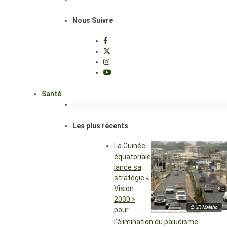
Nous Suivre
Santé
Les plus récents
La Guinée
équatoriale
lance sa
stratégie «
Vision
2030 »
© JD Malabo
pour
l’élimination du paludisme