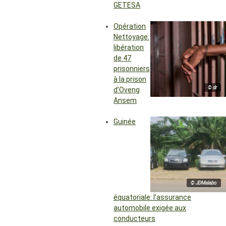
GETESA
Opération
Nettoyage:
libération
de 47
prisonniers
à la prison
© dr
d’Oveng
Ansem
Guinée
© JDMalabo
équatoriale: l’assurance
automobile exigée aux
conducteurs