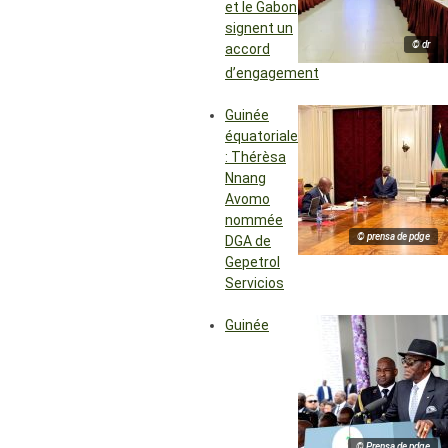
et le Gabon
signent un
© dr
accord
d’engagement
Guinée
équatoriale
: Thérèsa
Nnang
Avomo
nommée
© prensa de pdge
DGA de
Gepetrol
Servicios
Guinée
© Prensa de pdge