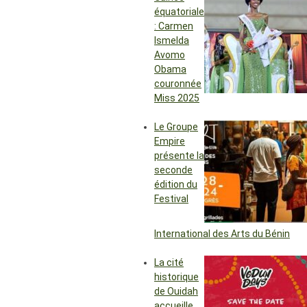
équatoriale
: Carmen
Ismelda
Avomo
Obama
couronnée
Miss 2025
Le Groupe
Empire
présente la
seconde
édition du
Festival
International des Arts du Bénin
La cité
historique
de Ouidah
accueille