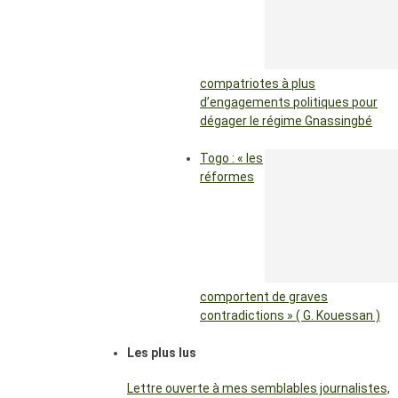
compatriotes à plus
d’engagements politiques pour
dégager le régime Gnassingbé
Togo : « les
réformes
comportent de graves
contradictions » ( G. Kouessan )
Les plus lus
Lettre ouverte à mes semblables journalistes,