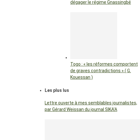
dégager le régime Gnassingbé
Togo : « les réformes comportent
de graves contradictions » ( G.
Kouessan )
Les plus lus
Lettre ouverte à mes semblables journalistes,
par Gérard Weissan du journal SIKA’A