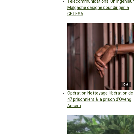
Télécommunications: Un ingénieur
Malgache désigné pour diriger la
GETESA
© dr
Opération Nettoyage: libération de
47 prisonniers à la prison d’Oveng
Ansem