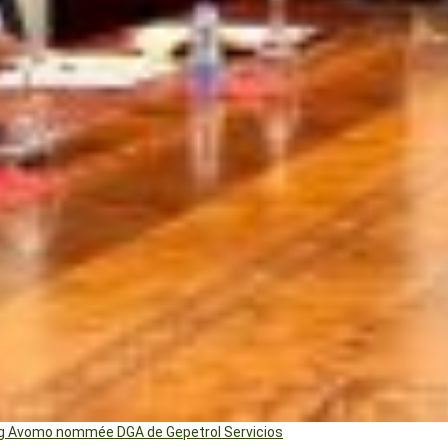
ng Avomo nommée DGA de Gepetrol Servicios