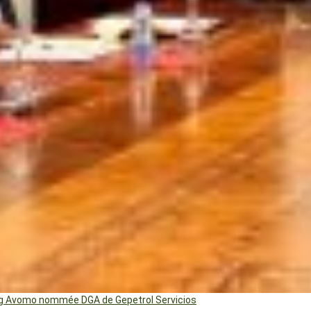
ng Avomo nommée DGA de Gepetrol Servicios