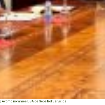
ng Avomo nommée DGA de Gepetrol Servicios