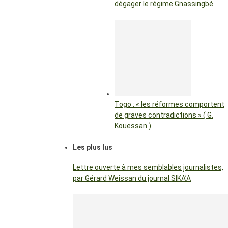
dégager le régime Gnassingbé
Togo : « les réformes comportent
de graves contradictions » ( G.
Kouessan )
Les plus lus
Lettre ouverte à mes semblables journalistes,
par Gérard Weissan du journal SIKA’A