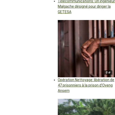
Télécommunications: Un ingénieur
Malgache désigné pour diriger la
GETESA
© dr
Opération Nettoyage: libération de
47 prisonniers à la prison d’Oveng
Ansem