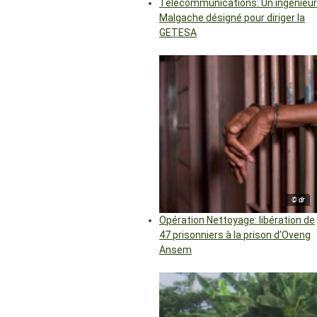
Télécommunications: Un ingénieur
Malgache désigné pour diriger la
GETESA
© dr
Opération Nettoyage: libération de
47 prisonniers à la prison d’Oveng
Ansem