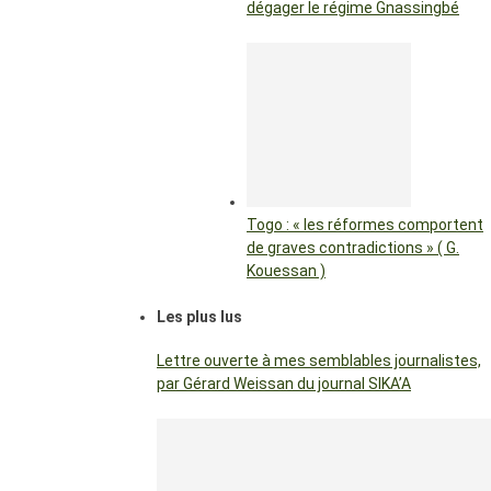
dégager le régime Gnassingbé
Togo : « les réformes comportent
de graves contradictions » ( G.
Kouessan )
Les plus lus
Lettre ouverte à mes semblables journalistes,
par Gérard Weissan du journal SIKA’A