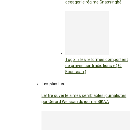
dégager le régime Gnassingbé
Togo : « les réformes comportent
de graves contradictions » ( G.
Kouessan )
Les plus lus
Lettre ouverte à mes semblables journalistes,
par Gérard Weissan du journal SIKA’A