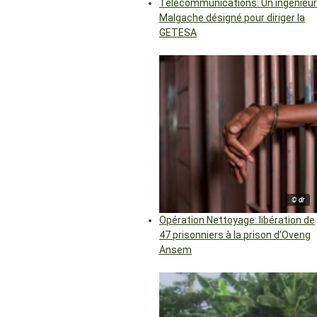
Télécommunications: Un ingénieur
Malgache désigné pour diriger la
GETESA
© dr
Opération Nettoyage: libération de
47 prisonniers à la prison d’Oveng
Ansem