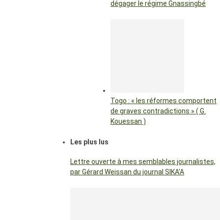
dégager le régime Gnassingbé
Togo : « les réformes comportent
de graves contradictions » ( G.
Kouessan )
Les plus lus
Lettre ouverte à mes semblables journalistes,
par Gérard Weissan du journal SIKA’A