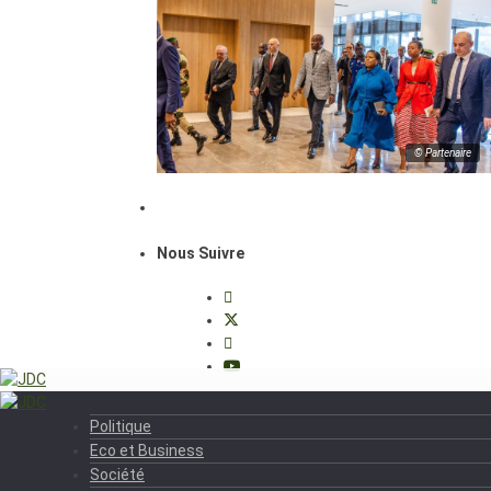
© Partenaire
Nous Suivre
Politique
Eco et Business
Société