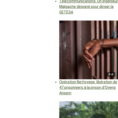
Télécommunications: Un ingénieur
Malgache désigné pour diriger la
GETESA
© dr
Opération Nettoyage: libération de
47 prisonniers à la prison d’Oveng
Ansem