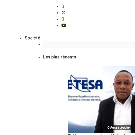
Société
Les plus récents
© Prensa de pdge